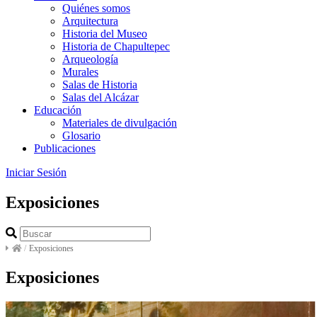
Quiénes somos
Arquitectura
Historia del Museo
Historia de Chapultepec
Arqueología
Murales
Salas de Historia
Salas del Alcázar
Educación
Materiales de divulgación
Glosario
Publicaciones
Iniciar Sesión
Exposiciones
/
Exposiciones
Exposiciones