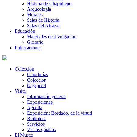
Historia de Chapultepec
Arqueología
Murales
Salas de Historia
Salas del Alcázar
Educación
Materiales de divulgación
Glosario
Publicaciones
Colección
Curadurías
Colección
Gigapixel
Visita
Información general
Exposiciones
Agenda
Exposición: Bordado, de la virtud
Biblioteca
Servicios
Visitas guiadas
El Museo