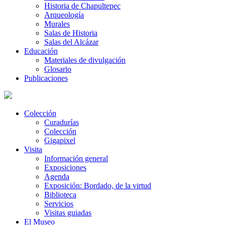
Historia de Chapultepec
Arqueología
Murales
Salas de Historia
Salas del Alcázar
Educación
Materiales de divulgación
Glosario
Publicaciones
Colección
Curadurías
Colección
Gigapixel
Visita
Información general
Exposiciones
Agenda
Exposición: Bordado, de la virtud
Biblioteca
Servicios
Visitas guiadas
El Museo