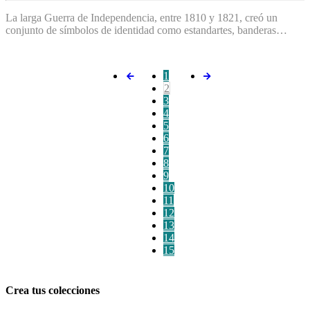
La larga Guerra de Independencia, entre 1810 y 1821, creó un
conjunto de símbolos de identidad como estandartes, banderas…
1
2
3
4
5
6
7
8
9
10
11
12
13
14
15
Crea tus colecciones