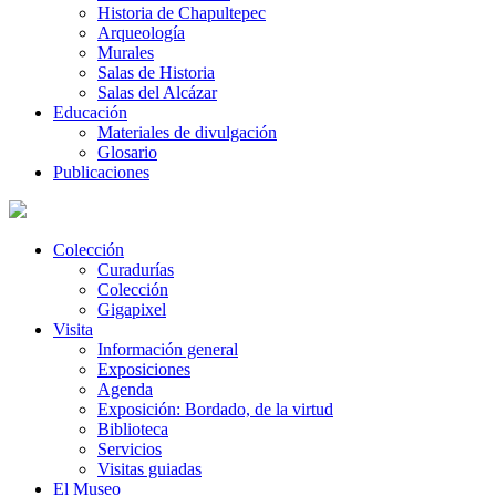
Historia de Chapultepec
Arqueología
Murales
Salas de Historia
Salas del Alcázar
Educación
Materiales de divulgación
Glosario
Publicaciones
Colección
Curadurías
Colección
Gigapixel
Visita
Información general
Exposiciones
Agenda
Exposición: Bordado, de la virtud
Biblioteca
Servicios
Visitas guiadas
El Museo