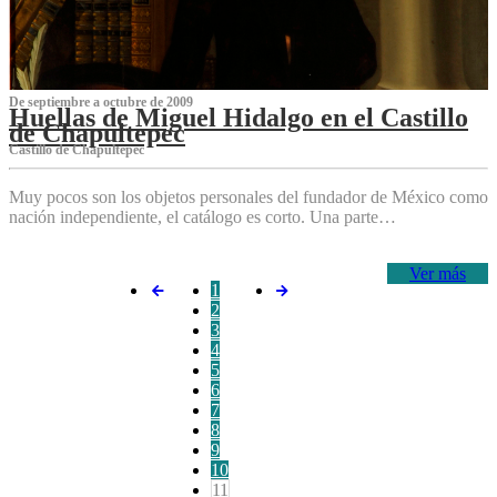
De septiembre a octubre de 2009
Huellas de Miguel Hidalgo en el Castillo
de Chapultepec
Castillo de Chapultepec
Muy pocos son los objetos personales del fundador de México como
nación independiente, el catálogo es corto. Una parte…
Ver más
1
2
3
4
5
6
7
8
9
10
11