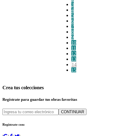
3
4
5
6
7
8
9
10
11
12
13
14
15
Crea tus colecciones
Regístrate para guardar tus obras favoritas
CONTINUAR
Regístrate con: