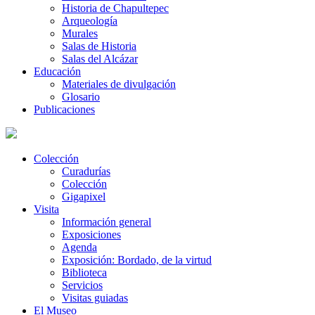
Historia de Chapultepec
Arqueología
Murales
Salas de Historia
Salas del Alcázar
Educación
Materiales de divulgación
Glosario
Publicaciones
Colección
Curadurías
Colección
Gigapixel
Visita
Información general
Exposiciones
Agenda
Exposición: Bordado, de la virtud
Biblioteca
Servicios
Visitas guiadas
El Museo