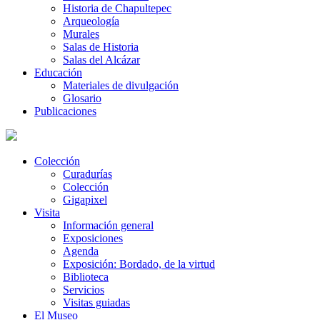
Historia de Chapultepec
Arqueología
Murales
Salas de Historia
Salas del Alcázar
Educación
Materiales de divulgación
Glosario
Publicaciones
Colección
Curadurías
Colección
Gigapixel
Visita
Información general
Exposiciones
Agenda
Exposición: Bordado, de la virtud
Biblioteca
Servicios
Visitas guiadas
El Museo