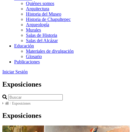
Quiénes somos
Arquitectura
Historia del Museo
Historia de Chapultepec
Arqueología
Murales
Salas de Historia
Salas del Alcázar
Educación
Materiales de divulgación
Glosario
Publicaciones
Iniciar Sesión
Exposiciones
/
Exposiciones
Exposiciones