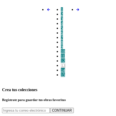
1
2
3
4
5
6
7
8
9
10
11
12
13
14
15
Crea tus colecciones
Regístrate para guardar tus obras favoritas
CONTINUAR