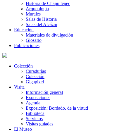
Historia de Chapultepec
Arqueología
Murales
Salas de Historia
Salas del Alcázar
Educación
Materiales de divulgación
Glosario
Publicaciones
Colección
Curadurías
Colección
Gigapixel
Visita
Información general
Exposiciones
Agenda
Exposición: Bordado, de la virtud
Biblioteca
Servicios
Visitas guiadas
El Museo