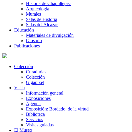
Historia de Chapultepec
Arqueología
Murales
Salas de Historia
Salas del Alcázar
Educación
Materiales de divulgación
Glosario
Publicaciones
Colección
Curadurías
Colección
Gigapixel
Visita
Información general
Exposiciones
Agenda
Exposición: Bordado, de la virtud
Biblioteca
Servicios
Visitas guiadas
El Museo