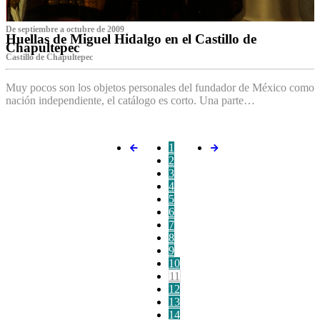
De septiembre a octubre de 2009
Huellas de Miguel Hidalgo en el Castillo de
Chapultepec
Castillo de Chapultepec
Muy pocos son los objetos personales del fundador de México como
nación independiente, el catálogo es corto. Una parte…
1
2
3
4
5
6
7
8
9
10
11
12
13
14