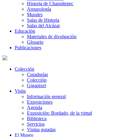
Historia de Chapultepec
Arqueología
Murales
Salas de Historia
Salas del Alcázar
Educación
Materiales de divulgación
Glosario
Publicaciones
Colección
Curadurías
Colección
Gigapixel
Visita
Información general
Exposiciones
Agenda
Exposición: Bordado, de la virtud
Biblioteca
Servicios
Visitas guiadas
El Museo