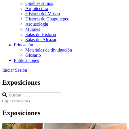
Quiénes somos
Arquitectura
Historia del Museo
Historia de Chapultepec
Arqueología
Murales
Salas de Historia
Salas del Alcázar
Educación
Materiales de divulgación
Glosario
Publicaciones
Iniciar Sesión
Exposiciones
/
Exposiciones
Exposiciones