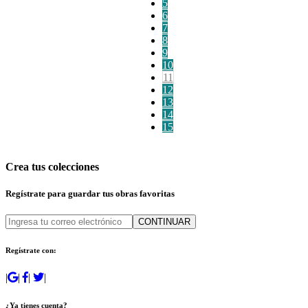
5
6
7
8
9
10
11
12
13
14
15
Crea tus colecciones
Regístrate para guardar tus obras favoritas
CONTINUAR
Regístrate con:
|
|
|
|
¿Ya tienes cuenta?