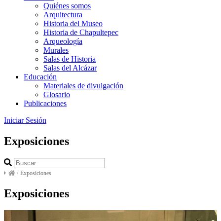
Quiénes somos
Arquitectura
Historia del Museo
Historia de Chapultepec
Arqueología
Murales
Salas de Historia
Salas del Alcázar
Educación
Materiales de divulgación
Glosario
Publicaciones
Iniciar Sesión
Exposiciones
/
Exposiciones
Exposiciones