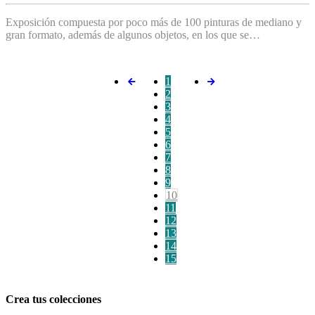
Exposición compuesta por poco más de 100 pinturas de mediano y
gran formato, además de algunos objetos, en los que se…
1
2
3
4
5
6
7
8
9
10
11
12
13
14
15
Crea tus colecciones