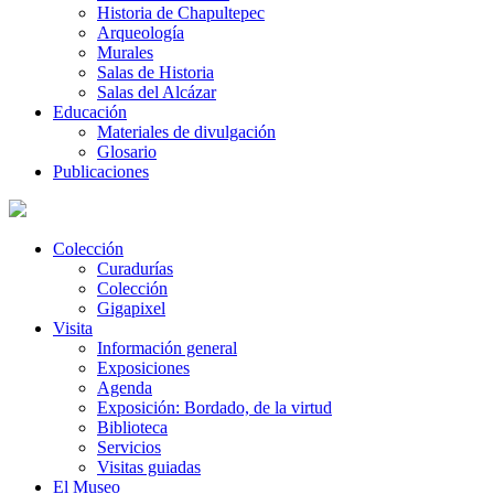
Historia de Chapultepec
Arqueología
Murales
Salas de Historia
Salas del Alcázar
Educación
Materiales de divulgación
Glosario
Publicaciones
Colección
Curadurías
Colección
Gigapixel
Visita
Información general
Exposiciones
Agenda
Exposición: Bordado, de la virtud
Biblioteca
Servicios
Visitas guiadas
El Museo