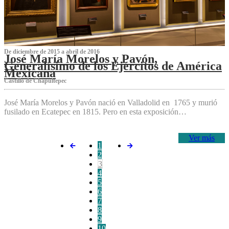
De diciembre de 2015 a abril de 2016
José María Morelos y Pavón,
Generalísimo de los Ejércitos de América
Mexicana
C‌astillo de Chapultepec
José María Morelos y Pavón nació en Valladolid en 1765 y murió
fusilado en Ecatepec en 1815. Pero en esta exposición…
Ver más
1
2
3
4
5
6
7
8
9
10