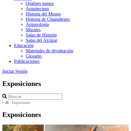
Quiénes somos
Arquitectura
Historia del Museo
Historia de Chapultepec
Arqueología
Murales
Salas de Historia
Salas del Alcázar
Educación
Materiales de divulgación
Glosario
Publicaciones
Iniciar Sesión
Exposiciones
/
Exposiciones
Exposiciones