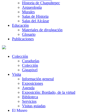
Historia de Chapultepec
Arqueología
Murales
Salas de Historia
Salas del Alcázar
Educación
Materiales de divulgación
Glosario
Publicaciones
Colección
Curadurías
Colección
Gigapixel
Visita
Información general
Exposiciones
Agenda
Exposición: Bordado, de la virtud
Biblioteca
Servicios
Visitas guiadas
El Museo