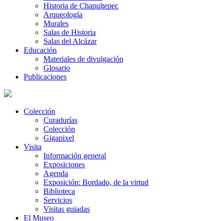
Historia de Chapultepec
Arqueología
Murales
Salas de Historia
Salas del Alcázar
Educación
Materiales de divulgación
Glosario
Publicaciones
Colección
Curadurías
Colección
Gigapixel
Visita
Información general
Exposiciones
Agenda
Exposición: Bordado, de la virtud
Biblioteca
Servicios
Visitas guiadas
El Museo