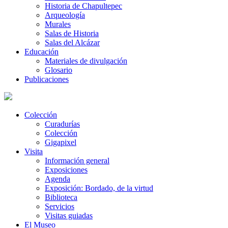
Historia de Chapultepec
Arqueología
Murales
Salas de Historia
Salas del Alcázar
Educación
Materiales de divulgación
Glosario
Publicaciones
Colección
Curadurías
Colección
Gigapixel
Visita
Información general
Exposiciones
Agenda
Exposición: Bordado, de la virtud
Biblioteca
Servicios
Visitas guiadas
El Museo