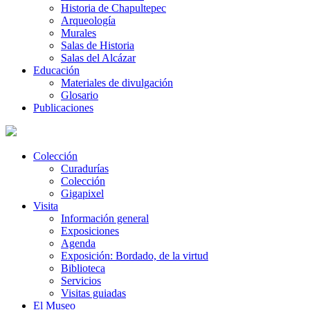
Historia de Chapultepec
Arqueología
Murales
Salas de Historia
Salas del Alcázar
Educación
Materiales de divulgación
Glosario
Publicaciones
Colección
Curadurías
Colección
Gigapixel
Visita
Información general
Exposiciones
Agenda
Exposición: Bordado, de la virtud
Biblioteca
Servicios
Visitas guiadas
El Museo