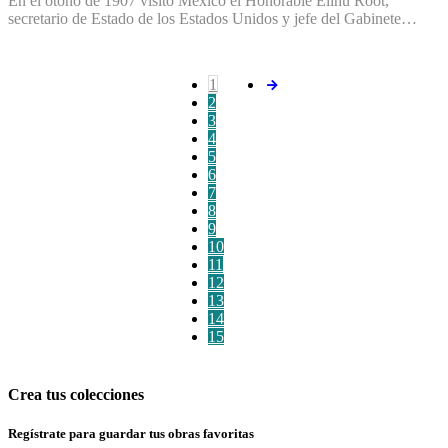
En el otoño de 1907 visitó México el Honorable Elihu Root,
secretario de Estado de los Estados Unidos y jefe del Gabinete…
1
2
3
4
5
6
7
8
9
10
11
12
13
14
15
Crea tus colecciones
Regístrate para guardar tus obras favoritas