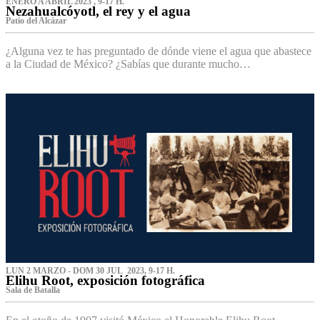
ENERO A ABRIL 2023 , 9-17 H.
Nezahualcóyotl, el rey y el agua
Patio del Alcázar
¿Alguna vez te has preguntado de dónde viene el agua que abastece
a la Ciudad de México? ¿Sabías que durante mucho…
LUN 2 MARZO - DOM 30 JUL 2023, 9-17 H.
Elihu Root, exposición fotográfica
Sala de Batalla