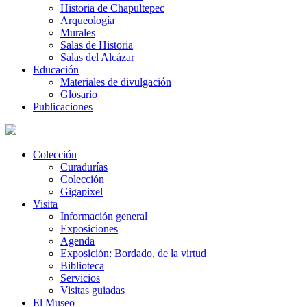
Historia de Chapultepec
Arqueología
Murales
Salas de Historia
Salas del Alcázar
Educación
Materiales de divulgación
Glosario
Publicaciones
Colección
Curadurías
Colección
Gigapixel
Visita
Información general
Exposiciones
Agenda
Exposición: Bordado, de la virtud
Biblioteca
Servicios
Visitas guiadas
El Museo