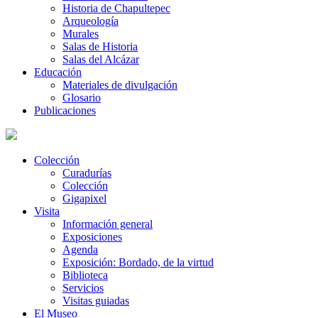
Historia de Chapultepec
Arqueología
Murales
Salas de Historia
Salas del Alcázar
Educación
Materiales de divulgación
Glosario
Publicaciones
Colección
Curadurías
Colección
Gigapixel
Visita
Información general
Exposiciones
Agenda
Exposición: Bordado, de la virtud
Biblioteca
Servicios
Visitas guiadas
El Museo