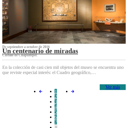
De septiembre a octubre de 2016
Un centenario de miradas
Castillo de Chapultepec
En la colección de casi cien mil objetos del museo se encuentra uno
que reviste especial interés: el Cuadro geográfico,…
Ver más
1
2
3
4
5
6
7
8