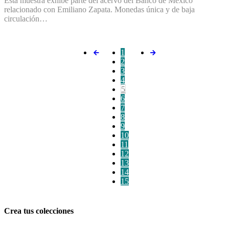
Esta muestra exhibe parte del acervo del Banco de México
relacionado con Emiliano Zapata. Monedas única y de baja
circulación…
1
2
3
4
5
6
7
8
9
10
11
12
13
14
15
Crea tus colecciones