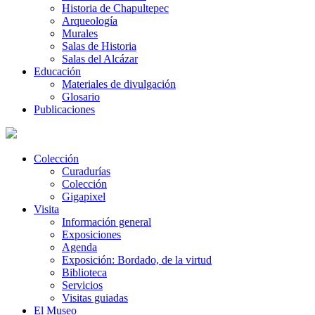
Historia de Chapultepec
Arqueología
Murales
Salas de Historia
Salas del Alcázar
Educación
Materiales de divulgación
Glosario
Publicaciones
Colección
Curadurías
Colección
Gigapixel
Visita
Información general
Exposiciones
Agenda
Exposición: Bordado, de la virtud
Biblioteca
Servicios
Visitas guiadas
El Museo