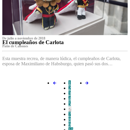
De julio a noviembre de 2018
El cumpleaños de Carlota
Patio de Cañones
Esta muestra recrea, de manera lúdica, el cumpleaños de Carlota,
esposa de Maximiliano de Habsburgo, quien pasó sus dos…
1
2
3
4
5
6
7
8
9
10