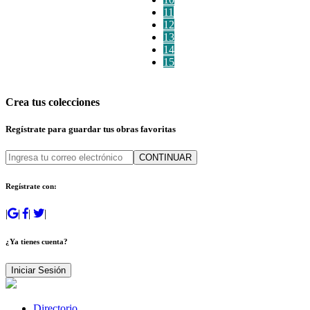
11
12
13
14
15
Crea tus colecciones
Regístrate para guardar tus obras favoritas
CONTINUAR
Regístrate con:
|
|
|
|
¿Ya tienes cuenta?
Iniciar Sesión
Directorio