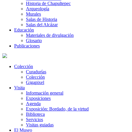
Historia de Chapultepec
Arqueología
Murales
Salas de Historia
Salas del Alcázar
Educación
Materiales de divulgación
Glosario
Publicaciones
Colección
Curadurías
Colección
Gigapixel
Visita
Información general
Exposiciones
Agenda
Exposición: Bordado, de la virtud
Biblioteca
Servicios
Visitas guiadas
El Museo