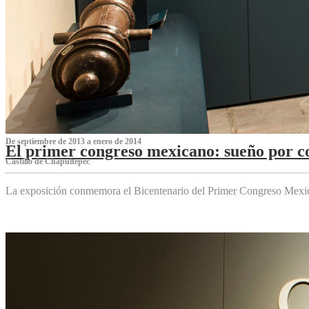
De septiembre de 2013 a enero de 2014
El primer congreso mexicano: sueño por co
Castillo de Chapultepec
La exposición conmemora el Bicentenario del Primer Congreso Mexi