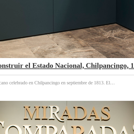
nstruir el Estado Nacional, Chilpancingo, 
cano celebrado en Chilpancingo en septiembre de 1813. El…