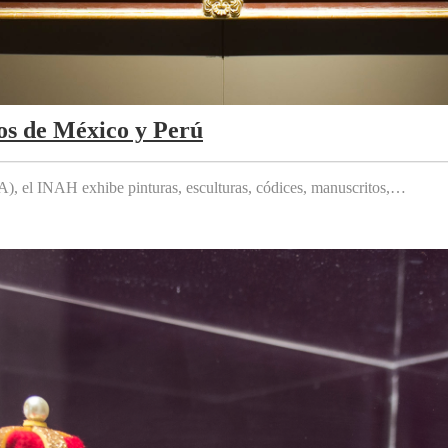
os de México y Perú
 el INAH exhibe pinturas, esculturas, códices, manuscritos,…