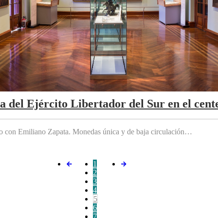
da del Ejército Libertador del Sur en el cen
do con Emiliano Zapata. Monedas única y de baja circulación…
1
2
3
4
5
6
7