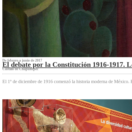
De febrero a junio de 2017
El debate por la Constitución 1916-1917. 
Castillo de Chapultepec
El 1º de diciembre de 1916 comenzó la historia moderna de México. Es