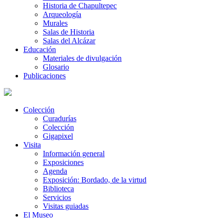
Historia de Chapultepec
Arqueología
Murales
Salas de Historia
Salas del Alcázar
Educación
Materiales de divulgación
Glosario
Publicaciones
Colección
Curadurías
Colección
Gigapixel
Visita
Información general
Exposiciones
Agenda
Exposición: Bordado, de la virtud
Biblioteca
Servicios
Visitas guiadas
El Museo