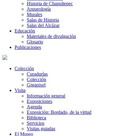
Historia de Chapultepec
Arqueología
Murales
Salas de Historia
Salas del Alcázar
Educación
Materiales de divulgación
Glosario
Publicaciones
Colección
Curadurías
Colección
Gigapixel
Visita
Información general
Exposiciones
Agenda
Exposición: Bordado, de la virtud
Biblioteca
Servicios
Visitas guiadas
El Museo