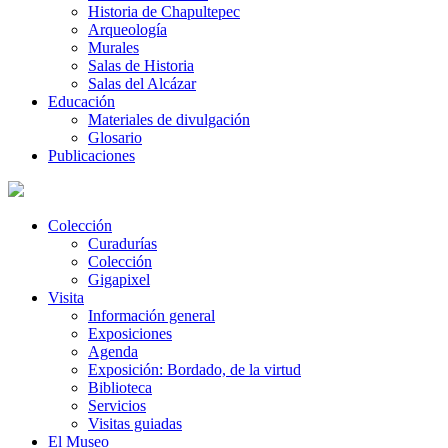
Historia de Chapultepec
Arqueología
Murales
Salas de Historia
Salas del Alcázar
Educación
Materiales de divulgación
Glosario
Publicaciones
Colección
Curadurías
Colección
Gigapixel
Visita
Información general
Exposiciones
Agenda
Exposición: Bordado, de la virtud
Biblioteca
Servicios
Visitas guiadas
El Museo