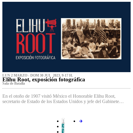
LUN 2 MARZO - DOM 30 JUL 2023, 9-17 H.
Elihu Root, exposición fotográfica
Sala de Batalla
En el otoño de 1907 visitó México el Honorable Elihu Root,
secretario de Estado de los Estados Unidos y jefe del Gabinete…
1
2
3