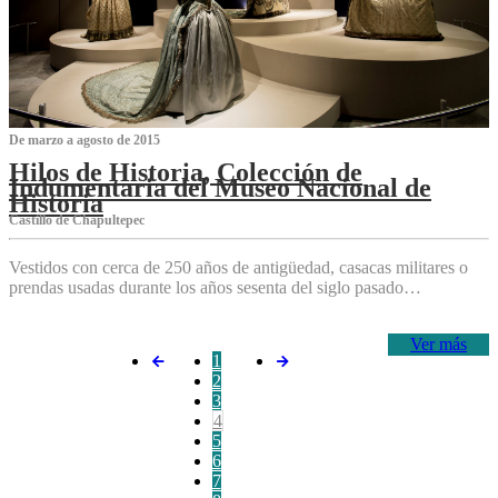
De marzo a agosto de 2015
Hilos de Historia, Colección de
Indumentaria del Museo Nacional de
Historia
Castillo de Chapultepec
Vestidos con cerca de 250 años de antigüedad, casacas militares o
prendas usadas durante los años sesenta del siglo pasado…
Ver más
1
2
3
4
5
6
7