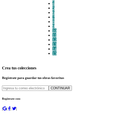
4
5
6
7
8
9
10
11
12
13
14
15
Crea tus colecciones
Regístrate para guardar tus obras favoritas
CONTINUAR
Regístrate con:
|
|
|
|