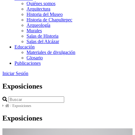
Quiénes somos
Arquitectura
Historia del Museo
Historia de Chapultepec
Arqueología
Murales
Salas de Historia
Salas del Alcázar
Educación
Materiales de divulgación
Glosario
Publicaciones
Iniciar Sesión
Exposiciones
/
Exposiciones
Exposiciones