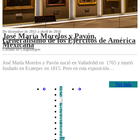
De diciembre de 2015 a abril de 2016
José María Morelos y Pavón,
Generalísimo de los Ejércitos de América
Mexicana
C‌astillo de Chapultepec
José María Morelos y Pavón nació en Valladolid en 1765 y murió
fusilado en Ecatepec en 1815. Pero en esta exposición…
Ver más
1
2
3
4
5
6
7
8
9
10