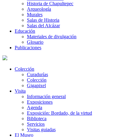
Historia de Chapultepec
Arqueología
Murales
Salas de Historia
Salas del Alcázar
Educación
Materiales de divulgación
Glosario
Publicaciones
Colección
Curadurías
Colección
Gigapixel
Visita
Información general
Exposiciones
Agenda
Exposición: Bordado, de la virtud
Biblioteca
Servicios
Visitas guiadas
El Museo