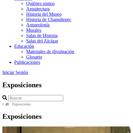
Quiénes somos
Arquitectura
Historia del Museo
Historia de Chapultepec
Arqueología
Murales
Salas de Historia
Salas del Alcázar
Educación
Materiales de divulgación
Glosario
Publicaciones
Iniciar Sesión
Exposiciones
/
Exposiciones
Exposiciones