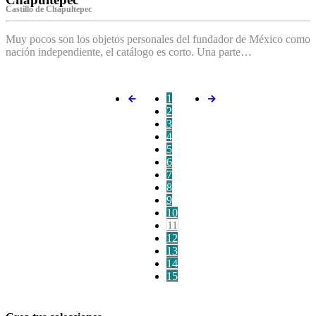
Castillo de Chapultepec
Muy pocos son los objetos personales del fundador de México como
nación independiente, el catálogo es corto. Una parte…
1
2
3
4
5
6
7
8
9
10
11
12
13
14
15