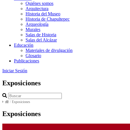
Quiénes somos
Arquitectura
Historia del Museo
Historia de Chapultepec
Arqueología
Murales
Salas de Historia
Salas del Alcázar
Educación
Materiales de divulgación
Glosario
Publicaciones
Iniciar Sesión
Exposiciones
/
Exposiciones
Exposiciones