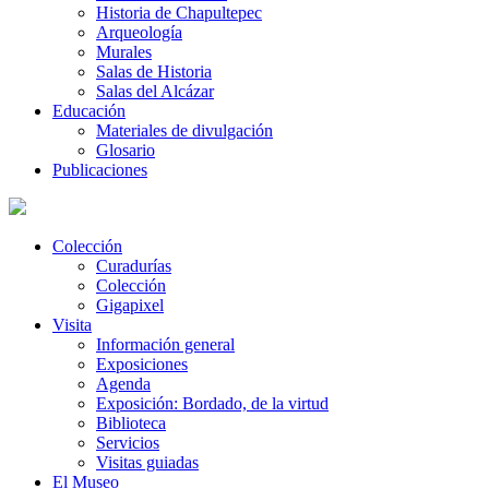
Historia de Chapultepec
Arqueología
Murales
Salas de Historia
Salas del Alcázar
Educación
Materiales de divulgación
Glosario
Publicaciones
Colección
Curadurías
Colección
Gigapixel
Visita
Información general
Exposiciones
Agenda
Exposición: Bordado, de la virtud
Biblioteca
Servicios
Visitas guiadas
El Museo