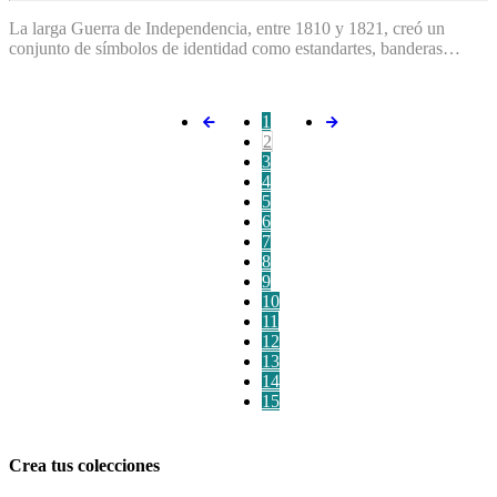
La larga Guerra de Independencia, entre 1810 y 1821, creó un
conjunto de símbolos de identidad como estandartes, banderas…
1
2
3
4
5
6
7
8
9
10
11
12
13
14
15
Crea tus colecciones