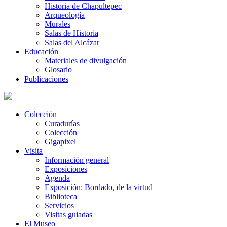
Historia de Chapultepec
Arqueología
Murales
Salas de Historia
Salas del Alcázar
Educación
Materiales de divulgación
Glosario
Publicaciones
Colección
Curadurías
Colección
Gigapixel
Visita
Información general
Exposiciones
Agenda
Exposición: Bordado, de la virtud
Biblioteca
Servicios
Visitas guiadas
El Museo