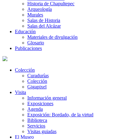
Historia de Chapultepec
Arqueología
Murales
Salas de Historia
Salas del Alcázar
Educación
Materiales de divulgación
Glosario
Publicaciones
Colección
Curadurías
Colección
Gigapixel
Visita
Información general
Exposiciones
Agenda
Exposición: Bordado, de la virtud
Biblioteca
Servicios
Visitas guiadas
El Museo