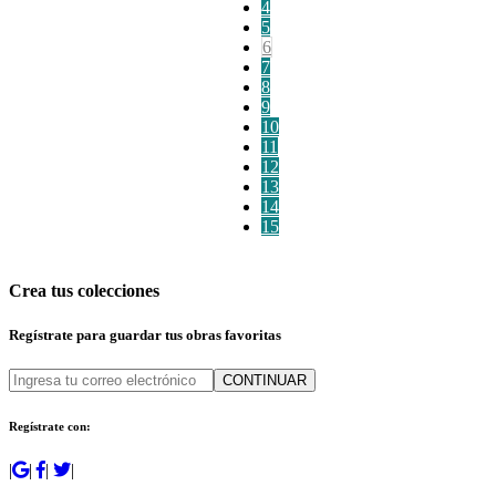
4
5
6
7
8
9
10
11
12
13
14
15
Crea tus colecciones
Regístrate para guardar tus obras favoritas
CONTINUAR
Regístrate con:
|
|
|
|