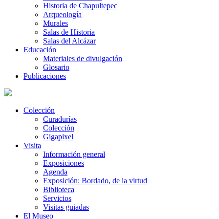
Historia de Chapultepec
Arqueología
Murales
Salas de Historia
Salas del Alcázar
Educación
Materiales de divulgación
Glosario
Publicaciones
Colección
Curadurías
Colección
Gigapixel
Visita
Información general
Exposiciones
Agenda
Exposición: Bordado, de la virtud
Biblioteca
Servicios
Visitas guiadas
El Museo