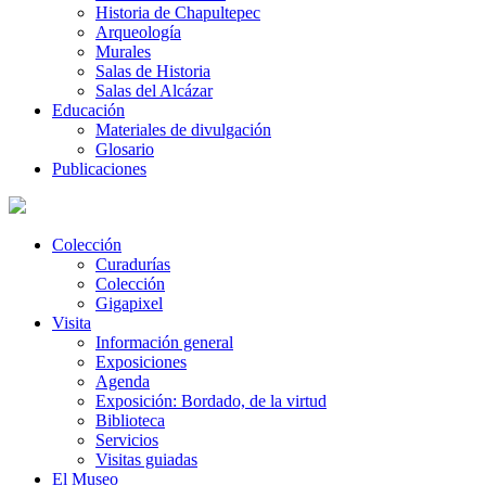
Historia de Chapultepec
Arqueología
Murales
Salas de Historia
Salas del Alcázar
Educación
Materiales de divulgación
Glosario
Publicaciones
Colección
Curadurías
Colección
Gigapixel
Visita
Información general
Exposiciones
Agenda
Exposición: Bordado, de la virtud
Biblioteca
Servicios
Visitas guiadas
El Museo