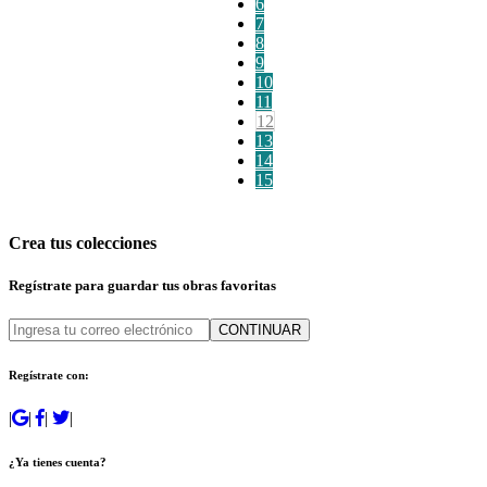
6
7
8
9
10
11
12
13
14
15
Crea tus colecciones
Regístrate para guardar tus obras favoritas
CONTINUAR
Regístrate con:
|
|
|
|
¿Ya tienes cuenta?