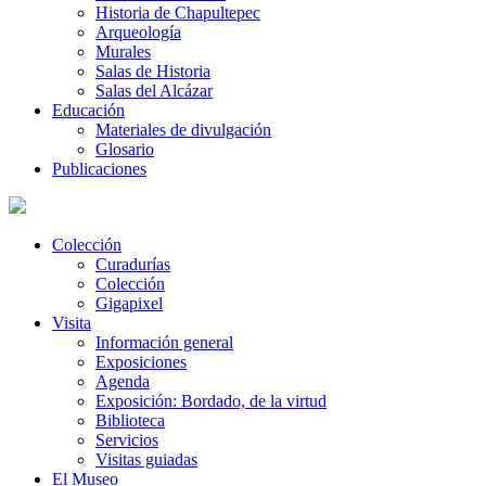
Historia de Chapultepec
Arqueología
Murales
Salas de Historia
Salas del Alcázar
Educación
Materiales de divulgación
Glosario
Publicaciones
Colección
Curadurías
Colección
Gigapixel
Visita
Información general
Exposiciones
Agenda
Exposición: Bordado, de la virtud
Biblioteca
Servicios
Visitas guiadas
El Museo