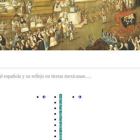
ral española y su reflejo en tierras mexicanas.…
1
2
3
4
5
6
7
8