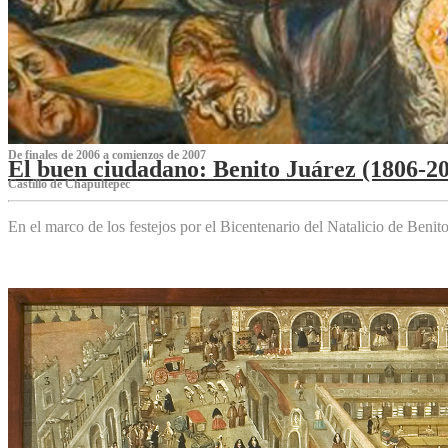
De finales de 2006 a comienzos de 2007
El buen ciudadano: Benito Juárez (1806-2
Castillo de Chapultepec
En el marco de los festejos por el Bicentenario del Natalicio de Beni