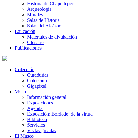
Historia de Chapultepec
Arqueología
Murales
Salas de Historia
Salas del Alcázar
Educación
Materiales de divulgación
Glosario
Publicaciones
Colección
Curadurías
Colección
Gigapixel
Visita
Información general
Exposiciones
Agenda
Exposición: Bordado, de la virtud
Biblioteca
Servicios
Visitas guiadas
El Museo