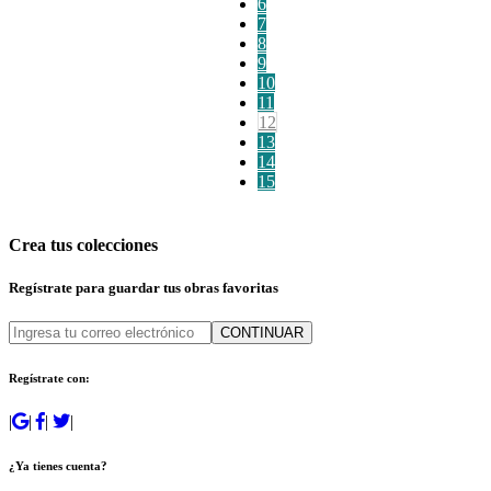
6
7
8
9
10
11
12
13
14
15
Crea tus colecciones
Regístrate para guardar tus obras favoritas
CONTINUAR
Regístrate con:
|
|
|
|
¿Ya tienes cuenta?