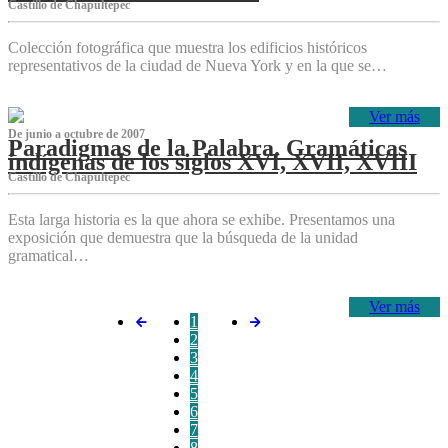
Castillo de Chapultepec
Colección fotográfica que muestra los edificios históricos
representativos de la ciudad de Nueva York y en la que se…
Ver más
De junio a octubre de 2007
Paradigmas de la Palabra. Gramáticas
indígenas de los siglos XVI, XVII, XVIII
Castillo de Chapultepec
Esta larga historia es la que ahora se exhibe. Presentamos una
exposición que demuestra que la búsqueda de la unidad
gramatical…
Ver más
1
2
3
4
5
6
7
8