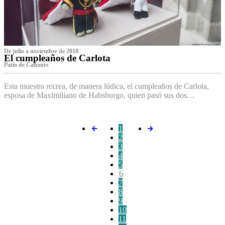
De julio a noviembre de 2018
El cumpleaños de Carlota
Patio de Cañones
Esta muestra recrea, de manera lúdica, el cumpleaños de Carlota,
esposa de Maximiliano de Habsburgo, quien pasó sus dos…
1
2
3
4
5
6
7
8
9
10
11