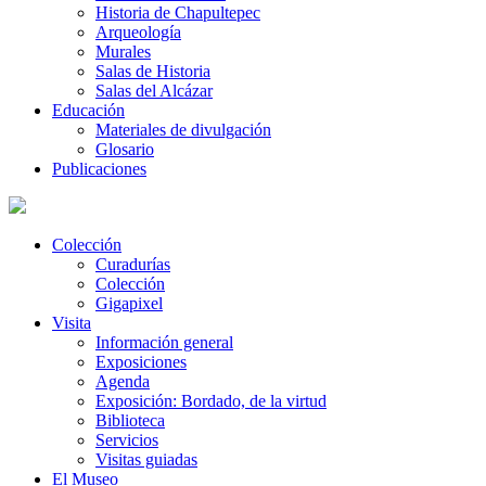
Historia de Chapultepec
Arqueología
Murales
Salas de Historia
Salas del Alcázar
Educación
Materiales de divulgación
Glosario
Publicaciones
Colección
Curadurías
Colección
Gigapixel
Visita
Información general
Exposiciones
Agenda
Exposición: Bordado, de la virtud
Biblioteca
Servicios
Visitas guiadas
El Museo