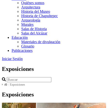
Quiénes somos
Arquitectura
Historia del Museo
Historia de Chapultepec
Arqueología
Murales
Salas de Historia
Salas del Alcázar
Educación
Materiales de divulgación
Glosario
Publicaciones
Iniciar Sesión
Exposiciones
/
Exposiciones
Exposiciones