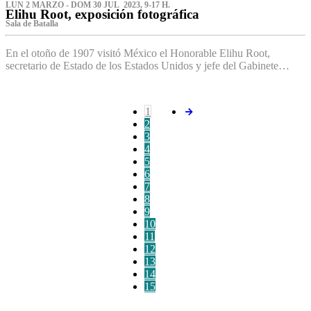
LUN 2 MARZO - DOM 30 JUL 2023, 9-17 H.
Elihu Root, exposición fotográfica
Sala de Batalla
En el otoño de 1907 visitó México el Honorable Elihu Root,
secretario de Estado de los Estados Unidos y jefe del Gabinete…
1
2
3
4
5
6
7
8
9
10
11
12
13
14
15