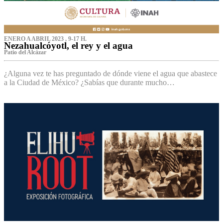
ENERO A ABRIL 2023 , 9-17 H.
Nezahualcóyotl, el rey y el agua
Patio del Alcázar
¿Alguna vez te has preguntado de dónde viene el agua que abastece
a la Ciudad de México? ¿Sabías que durante mucho…