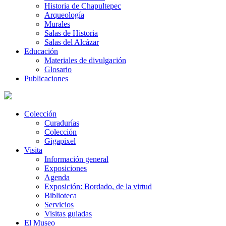
Historia de Chapultepec
Arqueología
Murales
Salas de Historia
Salas del Alcázar
Educación
Materiales de divulgación
Glosario
Publicaciones
Colección
Curadurías
Colección
Gigapixel
Visita
Información general
Exposiciones
Agenda
Exposición: Bordado, de la virtud
Biblioteca
Servicios
Visitas guiadas
El Museo