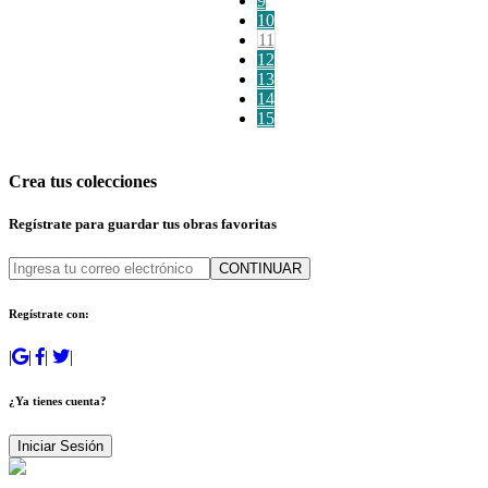
9
10
11
12
13
14
15
Crea tus colecciones
Regístrate para guardar tus obras favoritas
CONTINUAR
Regístrate con:
|
|
|
|
¿Ya tienes cuenta?
Iniciar Sesión