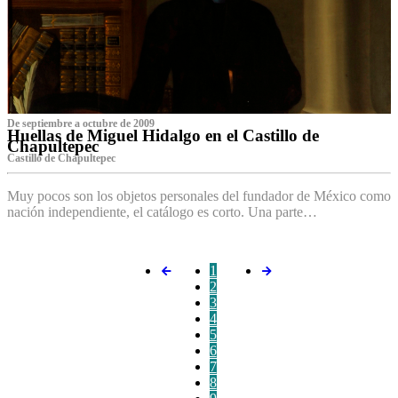
De septiembre a octubre de 2009
Huellas de Miguel Hidalgo en el Castillo de
Chapultepec
Castillo de Chapultepec
Muy pocos son los objetos personales del fundador de México como
nación independiente, el catálogo es corto. Una parte…
1
2
3
4
5
6
7
8