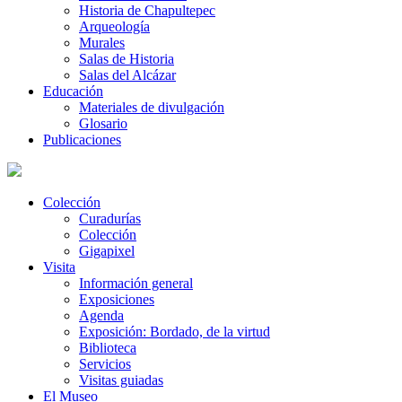
Historia de Chapultepec
Arqueología
Murales
Salas de Historia
Salas del Alcázar
Educación
Materiales de divulgación
Glosario
Publicaciones
Colección
Curadurías
Colección
Gigapixel
Visita
Información general
Exposiciones
Agenda
Exposición: Bordado, de la virtud
Biblioteca
Servicios
Visitas guiadas
El Museo