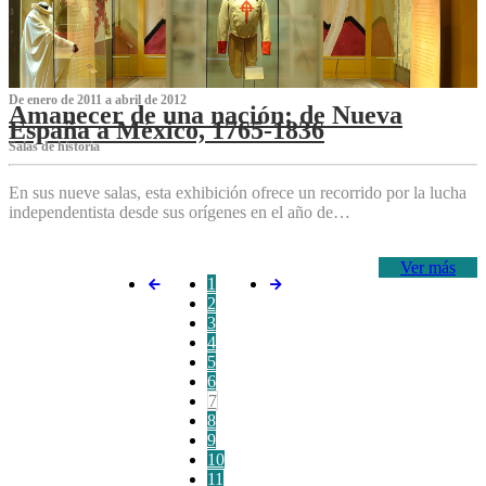
De enero de 2011 a abril de 2012
Amanecer de una nación: de Nueva
España a México, 1765-1836
Salas de historia
En sus nueve salas, esta exhibición ofrece un recorrido por la lucha
independentista desde sus orígenes en el año de…
Ver más
1
2
3
4
5
6
7
8
9
10
11