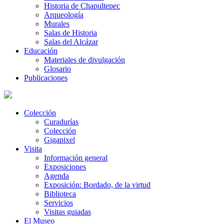
Historia de Chapultepec
Arqueología
Murales
Salas de Historia
Salas del Alcázar
Educación
Materiales de divulgación
Glosario
Publicaciones
Colección
Curadurías
Colección
Gigapixel
Visita
Información general
Exposiciones
Agenda
Exposición: Bordado, de la virtud
Biblioteca
Servicios
Visitas guiadas
El Museo