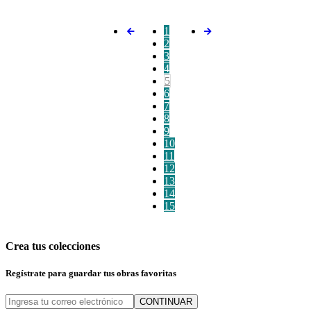
1
2
3
4
5
6
7
8
9
10
11
12
13
14
15
Crea tus colecciones
Regístrate para guardar tus obras favoritas
CONTINUAR