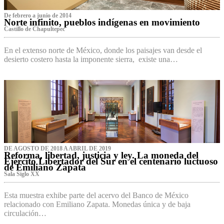
De febrero a junio de 2014
Norte infinito, pueblos indígenas en movimiento
Castillo de Chapultepec
En el extenso norte de México, donde los paisajes van desde el
desierto costero hasta la imponente sierra, existe una…
DE AGOSTO DE 2018 A ABRIL DE 2019
Reforma, libertad, justicia y ley. La moneda del
Ejército Libertador del Sur en el centenario luctuoso
de Emiliano Zapata
Sala Siglo XX
Esta muestra exhibe parte del acervo del Banco de México
relacionado con Emiliano Zapata. Monedas única y de baja
circulación…