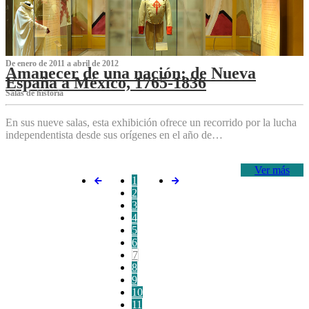
De enero de 2011 a abril de 2012
Amanecer de una nación: de Nueva
España a México, 1765-1836
Salas de historia
En sus nueve salas, esta exhibición ofrece un recorrido por la lucha
independentista desde sus orígenes en el año de…
Ver más
1
2
3
4
5
6
7
8
9
10
11