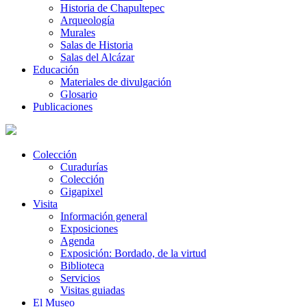
Historia de Chapultepec
Arqueología
Murales
Salas de Historia
Salas del Alcázar
Educación
Materiales de divulgación
Glosario
Publicaciones
Colección
Curadurías
Colección
Gigapixel
Visita
Información general
Exposiciones
Agenda
Exposición: Bordado, de la virtud
Biblioteca
Servicios
Visitas guiadas
El Museo