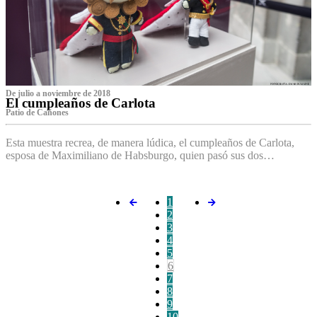
De julio a noviembre de 2018
El cumpleaños de Carlota
Patio de Cañones
Esta muestra recrea, de manera lúdica, el cumpleaños de Carlota,
esposa de Maximiliano de Habsburgo, quien pasó sus dos…
1
2
3
4
5
6
7
8
9
10