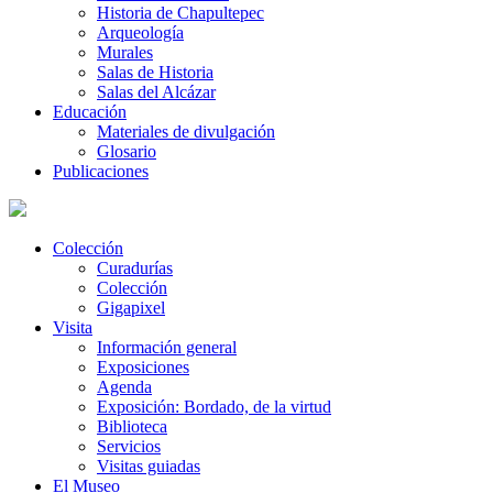
Historia de Chapultepec
Arqueología
Murales
Salas de Historia
Salas del Alcázar
Educación
Materiales de divulgación
Glosario
Publicaciones
Colección
Curadurías
Colección
Gigapixel
Visita
Información general
Exposiciones
Agenda
Exposición: Bordado, de la virtud
Biblioteca
Servicios
Visitas guiadas
El Museo