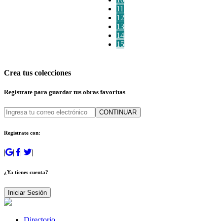
11
12
13
14
15
Crea tus colecciones
Regístrate para guardar tus obras favoritas
CONTINUAR
Regístrate con:
|
|
|
|
¿Ya tienes cuenta?
Iniciar Sesión
Directorio