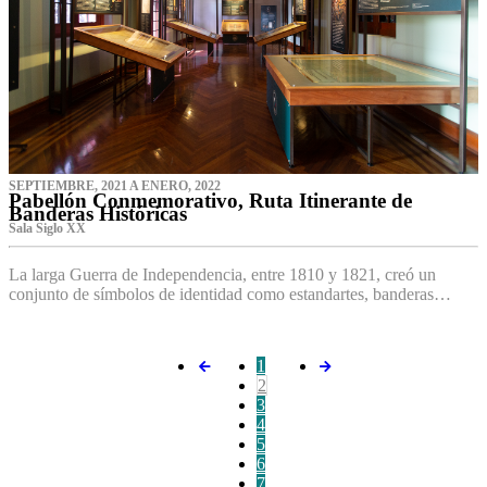
SEPTIEMBRE, 2021 A ENERO, 2022
Pabellón Conmemorativo, Ruta Itinerante de
Banderas Históricas
Sala Siglo XX
La larga Guerra de Independencia, entre 1810 y 1821, creó un
conjunto de símbolos de identidad como estandartes, banderas…
1
2
3
4
5
6
7