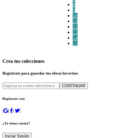
8
9
10
11
12
13
14
15
Crea tus colecciones
Regístrate para guardar tus obras favoritas
CONTINUAR
Regístrate con:
|
|
|
|
¿Ya tienes cuenta?
Iniciar Sesión