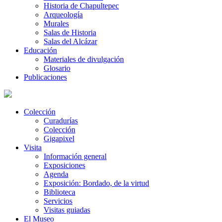
Historia de Chapultepec
Arqueología
Murales
Salas de Historia
Salas del Alcázar
Educación
Materiales de divulgación
Glosario
Publicaciones
Colección
Curadurías
Colección
Gigapixel
Visita
Información general
Exposiciones
Agenda
Exposición: Bordado, de la virtud
Biblioteca
Servicios
Visitas guiadas
El Museo