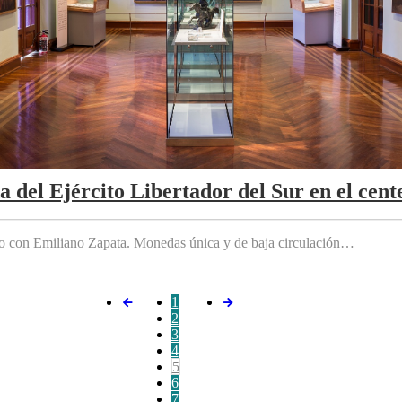
da del Ejército Libertador del Sur en el cen
do con Emiliano Zapata. Monedas única y de baja circulación…
1
2
3
4
5
6
7