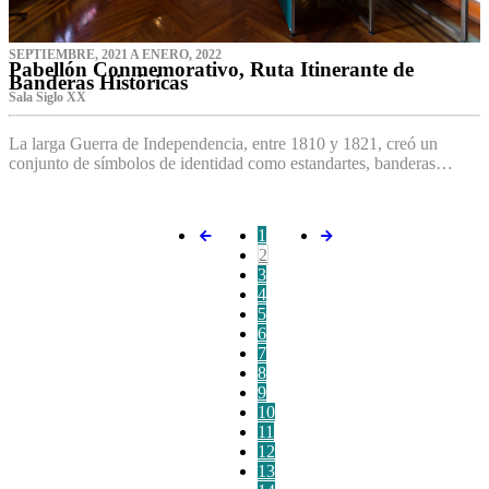
SEPTIEMBRE, 2021 A ENERO, 2022
Pabellón Conmemorativo, Ruta Itinerante de
Banderas Históricas
Sala Siglo XX
La larga Guerra de Independencia, entre 1810 y 1821, creó un
conjunto de símbolos de identidad como estandartes, banderas…
1
2
3
4
5
6
7
8
9
10
11
12
13