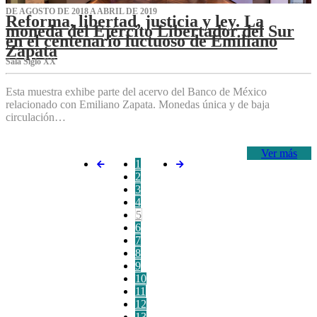
DE AGOSTO DE 2018 A ABRIL DE 2019
Reforma, libertad, justicia y ley. La
moneda del Ejército Libertador del Sur
en el centenario luctuoso de Emiliano
Zapata
Sala Siglo XX
Esta muestra exhibe parte del acervo del Banco de México
relacionado con Emiliano Zapata. Monedas única y de baja
circulación…
Ver más
1
2
3
4
5
6
7
8
9
10
11
12
13