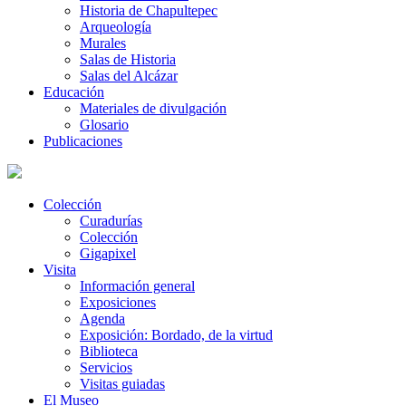
Historia de Chapultepec
Arqueología
Murales
Salas de Historia
Salas del Alcázar
Educación
Materiales de divulgación
Glosario
Publicaciones
Colección
Curadurías
Colección
Gigapixel
Visita
Información general
Exposiciones
Agenda
Exposición: Bordado, de la virtud
Biblioteca
Servicios
Visitas guiadas
El Museo