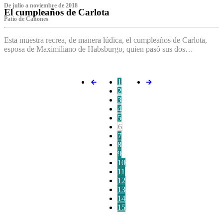
De julio a noviembre de 2018
El cumpleaños de Carlota
Patio de Cañones
Esta muestra recrea, de manera lúdica, el cumpleaños de Carlota,
esposa de Maximiliano de Habsburgo, quien pasó sus dos…
1
2
3
4
5
6
7
8
9
10
11
12
13
14
15