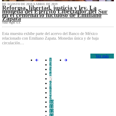
DE AGOSTO DE 2018 A ABRIL DE 2019
Reforma, libertad, justicia y ley. La
moneda del Ejército Libertador del Sur
en el centenario luctuoso de Emiliano
Zapata
Sala Siglo XX
Esta muestra exhibe parte del acervo del Banco de México
relacionado con Emiliano Zapata. Monedas única y de baja
circulación…
Ver más
1
2
3
4
5
6
7
8
9
10
11
12
13