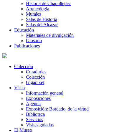
Historia de Chapultepec
Arqueología
Murales
Salas de Historia
Salas del Alcázar
Educación
Materiales de divulgación
Glosario
Publicaciones
Colección
Curadurías
Colección
Gigapixel
Visita
Información general
Exposiciones
Agenda
Exposición: Bordado, de la virtud
Biblioteca
Servicios
Visitas guiadas
El Museo