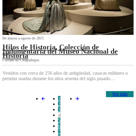
De marzo a agosto de 2015
Hilos de Historia, Colección de
Indumentaria del Museo Nacional de
Historia
Castillo de Chapultepec
Vestidos con cerca de 250 años de antigüedad, casacas militares o
prendas usadas durante los años sesenta del siglo pasado…
Ver más
1
2
3
4
5
6
7