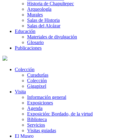
Historia de Chapultepec
Arqueología
Murales
Salas de Historia
Salas del Alcázar
Educación
Materiales de divulgación
Glosario
Publicaciones
Colección
Curadurías
Colección
Gigapixel
Visita
Información general
Exposiciones
Agenda
Exposición: Bordado, de la virtud
Biblioteca
Servicios
Visitas guiadas
El Museo