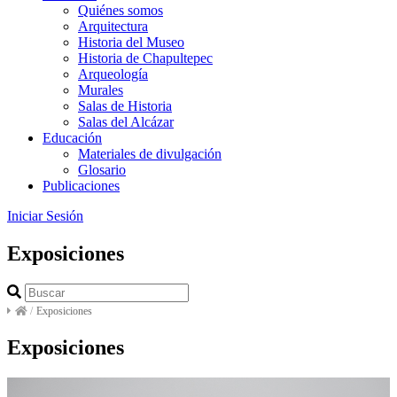
Quiénes somos
Arquitectura
Historia del Museo
Historia de Chapultepec
Arqueología
Murales
Salas de Historia
Salas del Alcázar
Educación
Materiales de divulgación
Glosario
Publicaciones
Iniciar Sesión
Exposiciones
/
Exposiciones
Exposiciones