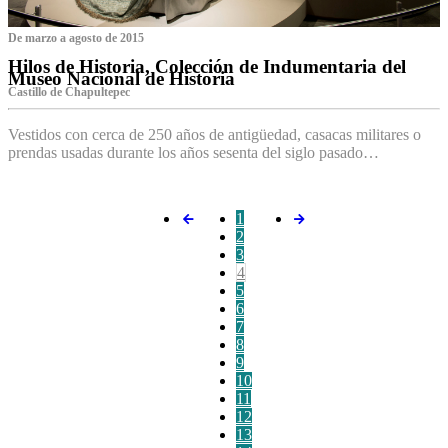
De marzo a agosto de 2015
Hilos de Historia, Colección de Indumentaria del
Museo Nacional de Historia
Castillo de Chapultepec
Vestidos con cerca de 250 años de antigüedad, casacas militares o
prendas usadas durante los años sesenta del siglo pasado…
1
2
3
4
5
6
7
8
9
10
11
12
13