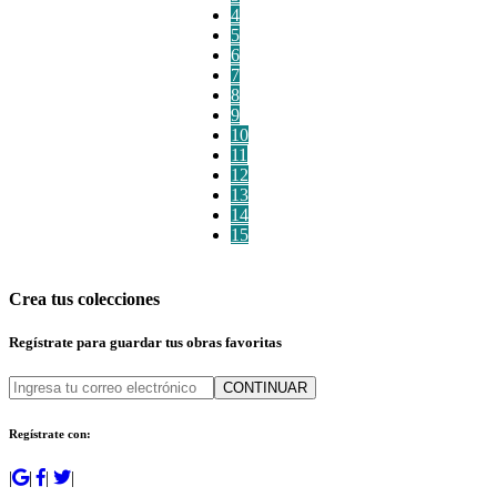
4
5
6
7
8
9
10
11
12
13
14
15
Crea tus colecciones
Regístrate para guardar tus obras favoritas
CONTINUAR
Regístrate con:
|
|
|
|