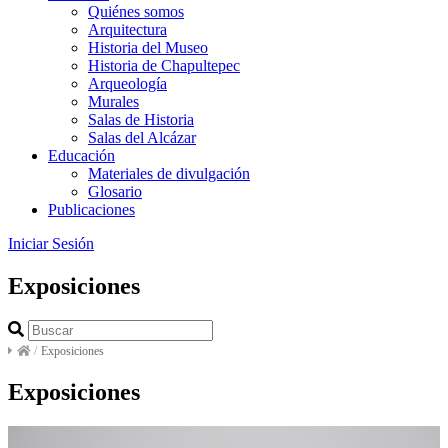
Quiénes somos
Arquitectura
Historia del Museo
Historia de Chapultepec
Arqueología
Murales
Salas de Historia
Salas del Alcázar
Educación
Materiales de divulgación
Glosario
Publicaciones
Iniciar Sesión
Exposiciones
/
Exposiciones
Exposiciones