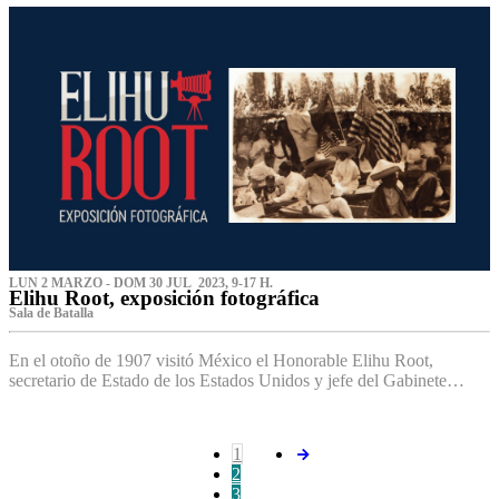
LUN 2 MARZO - DOM 30 JUL 2023, 9-17 H.
Elihu Root, exposición fotográfica
Sala de Batalla
En el otoño de 1907 visitó México el Honorable Elihu Root,
secretario de Estado de los Estados Unidos y jefe del Gabinete…
1
2
3