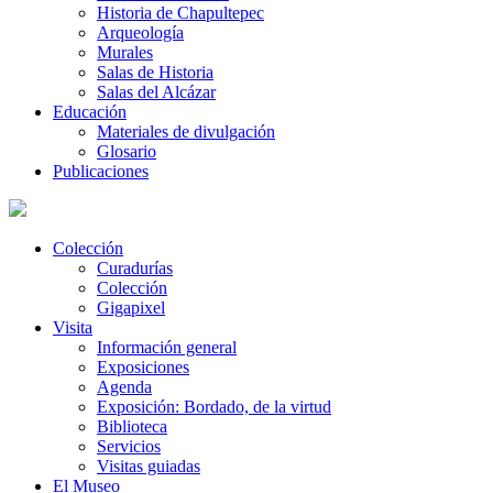
Historia de Chapultepec
Arqueología
Murales
Salas de Historia
Salas del Alcázar
Educación
Materiales de divulgación
Glosario
Publicaciones
Colección
Curadurías
Colección
Gigapixel
Visita
Información general
Exposiciones
Agenda
Exposición: Bordado, de la virtud
Biblioteca
Servicios
Visitas guiadas
El Museo