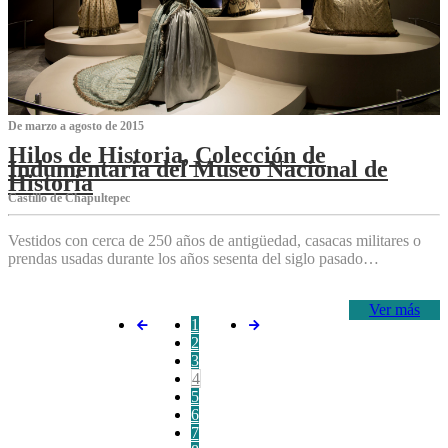
De marzo a agosto de 2015
Hilos de Historia, Colección de
Indumentaria del Museo Nacional de
Historia
Castillo de Chapultepec
Vestidos con cerca de 250 años de antigüedad, casacas militares o
prendas usadas durante los años sesenta del siglo pasado…
Ver más
1
2
3
4
5
6
7