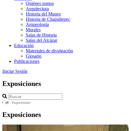
Quiénes somos
Arquitectura
Historia del Museo
Historia de Chapultepec
Arqueología
Murales
Salas de Historia
Salas del Alcázar
Educación
Materiales de divulgación
Glosario
Publicaciones
Iniciar Sesión
Exposiciones
/
Exposiciones
Exposiciones