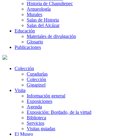
Historia de Chapultepec
Arqueología
Murales
Salas de Historia
Salas del Alcázar
Educación
Materiales de divulgación
Glosario
Publicaciones
Colección
Curadurías
Colección
Gigapixel
Visita
Información general
Exposiciones
Agenda
Exposición: Bordado, de la virtud
Biblioteca
Servicios
Visitas guiadas
El Museo