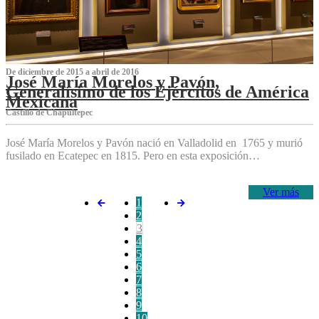
De diciembre de 2015 a abril de 2016
José María Morelos y Pavón,
Generalísimo de los Ejércitos de América
Mexicana
C‌astillo de Chapultepec
José María Morelos y Pavón nació en Valladolid en 1765 y murió
fusilado en Ecatepec en 1815. Pero en esta exposición…
Ver más
1
2
3
4
5
6
7
8
9
10