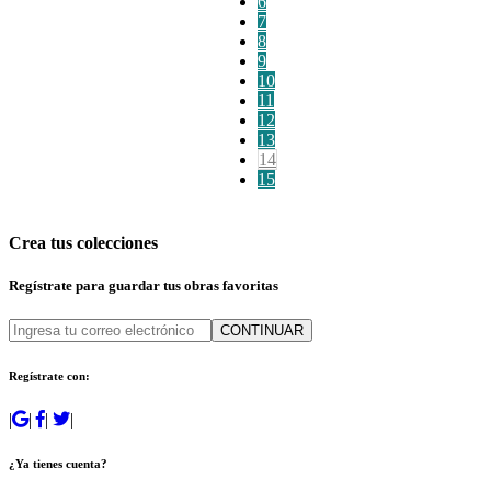
6
7
8
9
10
11
12
13
14
15
Crea tus colecciones
Regístrate para guardar tus obras favoritas
CONTINUAR
Regístrate con:
|
|
|
|
¿Ya tienes cuenta?