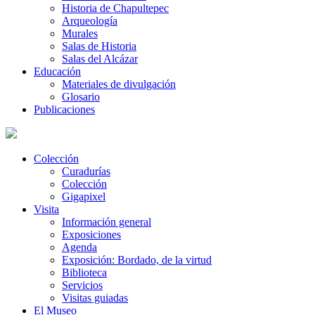
Historia de Chapultepec
Arqueología
Murales
Salas de Historia
Salas del Alcázar
Educación
Materiales de divulgación
Glosario
Publicaciones
Colección
Curadurías
Colección
Gigapixel
Visita
Información general
Exposiciones
Agenda
Exposición: Bordado, de la virtud
Biblioteca
Servicios
Visitas guiadas
El Museo