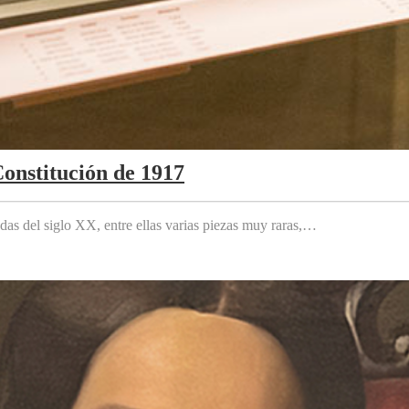
Constitución de 1917
das del siglo XX, entre ellas varias piezas muy raras,…