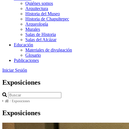
Quiénes somos
Arquitectura
Historia del Museo
Historia de Chapultepec
Arqueología
Murales
Salas de Historia
Salas del Alcázar
Educación
Materiales de divulgación
Glosario
Publicaciones
Iniciar Sesión
Exposiciones
/
Exposiciones
Exposiciones