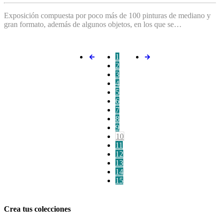
Exposición compuesta por poco más de 100 pinturas de mediano y
gran formato, además de algunos objetos, en los que se…
1
2
3
4
5
6
7
8
9
10
11
12
13
14
15
Crea tus colecciones