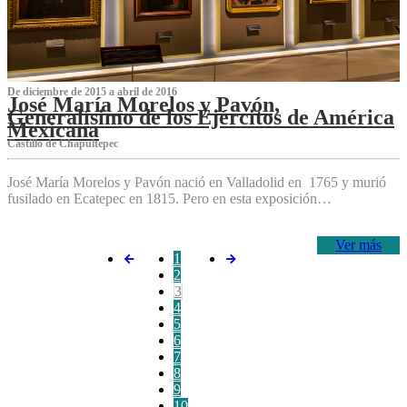
De diciembre de 2015 a abril de 2016
José María Morelos y Pavón,
Generalísimo de los Ejércitos de América
Mexicana
C‌astillo de Chapultepec
José María Morelos y Pavón nació en Valladolid en 1765 y murió
fusilado en Ecatepec en 1815. Pero en esta exposición…
Ver más
1
2
3
4
5
6
7
8
9
10