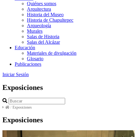
Quiénes somos
Arquitectura
Historia del Museo
Historia de Chapultepec
Arqueología
Murales
Salas de Historia
Salas del Alcázar
Educación
Materiales de divulgación
Glosario
Publicaciones
Iniciar Sesión
Exposiciones
/
Exposiciones
Exposiciones