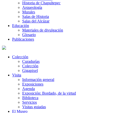
Historia de Chapultepec
Arqueología
Murales
Salas de Historia
Salas del Alcázar
Educación
Materiales de divulgación
Glosario
Publicaciones
Colección
Curadurías
Colección
Gigapixel
Visita
Información general
Exposiciones
Agenda
Exposición: Bordado, de la virtud
Biblioteca
Servicios
Visitas guiadas
El Museo