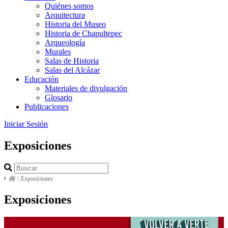
Quiénes somos
Arquitectura
Historia del Museo
Historia de Chapultepec
Arqueología
Murales
Salas de Historia
Salas del Alcázar
Educación
Materiales de divulgación
Glosario
Publicaciones
Iniciar Sesión
Exposiciones
/
Exposiciones
Exposiciones