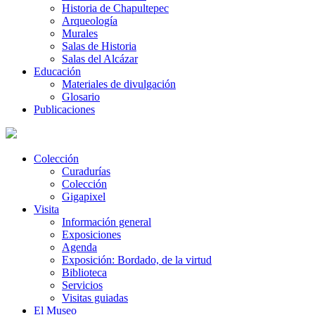
Historia de Chapultepec
Arqueología
Murales
Salas de Historia
Salas del Alcázar
Educación
Materiales de divulgación
Glosario
Publicaciones
Colección
Curadurías
Colección
Gigapixel
Visita
Información general
Exposiciones
Agenda
Exposición: Bordado, de la virtud
Biblioteca
Servicios
Visitas guiadas
El Museo