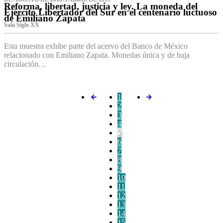
Reforma, libertad, justicia y ley. La moneda del
Ejército Libertador del Sur en el centenario luctuoso
de Emiliano Zapata
Sala Siglo XX
Esta muestra exhibe parte del acervo del Banco de México
relacionado con Emiliano Zapata. Monedas única y de baja
circulación…
1
2
3
4
5
6
7
8
9
10
11
12
13
14
15