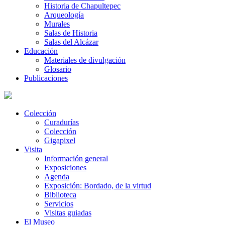
Historia de Chapultepec
Arqueología
Murales
Salas de Historia
Salas del Alcázar
Educación
Materiales de divulgación
Glosario
Publicaciones
Colección
Curadurías
Colección
Gigapixel
Visita
Información general
Exposiciones
Agenda
Exposición: Bordado, de la virtud
Biblioteca
Servicios
Visitas guiadas
El Museo