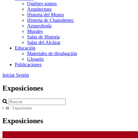
Quiénes somos
Arquitectura
Historia del Museo
Historia de Chapultepec
Arqueología
Murales
Salas de Historia
Salas del Alcázar
Educación
Materiales de divulgación
Glosario
Publicaciones
Iniciar Sesión
Exposiciones
/
Exposiciones
Exposiciones