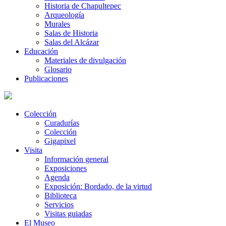
Historia de Chapultepec
Arqueología
Murales
Salas de Historia
Salas del Alcázar
Educación
Materiales de divulgación
Glosario
Publicaciones
Colección
Curadurías
Colección
Gigapixel
Visita
Información general
Exposiciones
Agenda
Exposición: Bordado, de la virtud
Biblioteca
Servicios
Visitas guiadas
El Museo