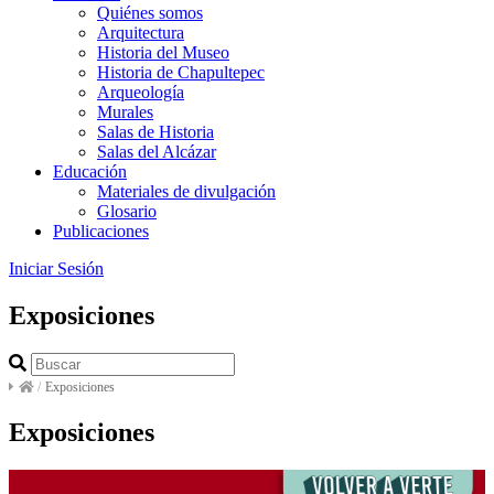
Quiénes somos
Arquitectura
Historia del Museo
Historia de Chapultepec
Arqueología
Murales
Salas de Historia
Salas del Alcázar
Educación
Materiales de divulgación
Glosario
Publicaciones
Iniciar Sesión
Exposiciones
/
Exposiciones
Exposiciones