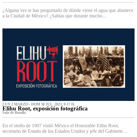
¿Alguna vez te has preguntado de dónde viene el agua que abastece
a la Ciudad de México? ¿Sabías que durante mucho…
LUN 2 MARZO - DOM 30 JUL 2023, 9-17 H.
Elihu Root, exposición fotográfica
Sala de Batalla
En el otoño de 1907 visitó México el Honorable Elihu Root,
secretario de Estado de los Estados Unidos y jefe del Gabinete…