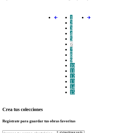
1
2
3
4
5
6
7
8
9
10
11
12
13
14
15
Crea tus colecciones
Regístrate para guardar tus obras favoritas