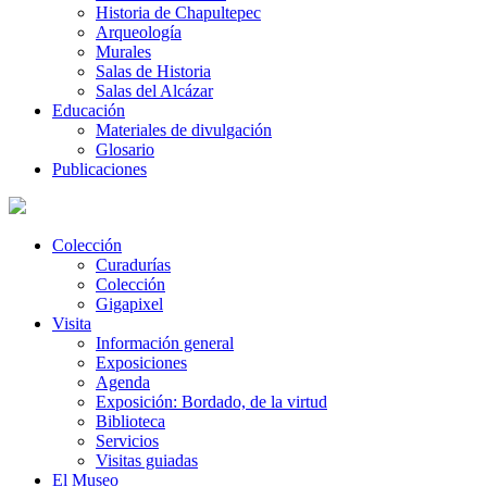
Historia de Chapultepec
Arqueología
Murales
Salas de Historia
Salas del Alcázar
Educación
Materiales de divulgación
Glosario
Publicaciones
Colección
Curadurías
Colección
Gigapixel
Visita
Información general
Exposiciones
Agenda
Exposición: Bordado, de la virtud
Biblioteca
Servicios
Visitas guiadas
El Museo