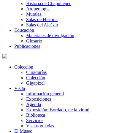
Historia de Chapultepec
Arqueología
Murales
Salas de Historia
Salas del Alcázar
Educación
Materiales de divulgación
Glosario
Publicaciones
Colección
Curadurías
Colección
Gigapixel
Visita
Información general
Exposiciones
Agenda
Exposición: Bordado, de la virtud
Biblioteca
Servicios
Visitas guiadas
El Museo