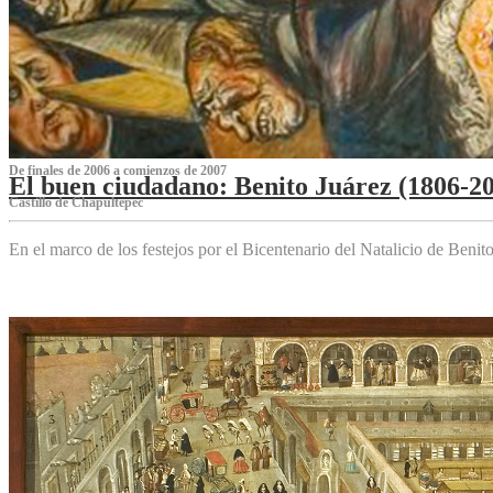
De finales de 2006 a comienzos de 2007
El buen ciudadano: Benito Juárez (1806-2
Castillo de Chapultepec
En el marco de los festejos por el Bicentenario del Natalicio de Beni