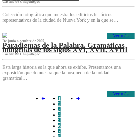
Castillo de Chapultepec
Colección fotográfica que muestra los edificios históricos
representativos de la ciudad de Nueva York y en la que se…
Ver más
De junio a octubre de 2007
Paradigmas de la Palabra. Gramáticas
indígenas de los siglos XVI, XVII, XVIII
Castillo de Chapultepec
Esta larga historia es la que ahora se exhibe. Presentamos una
exposición que demuestra que la búsqueda de la unidad
gramatical…
Ver más
1
2
3
4
5
6
7
8