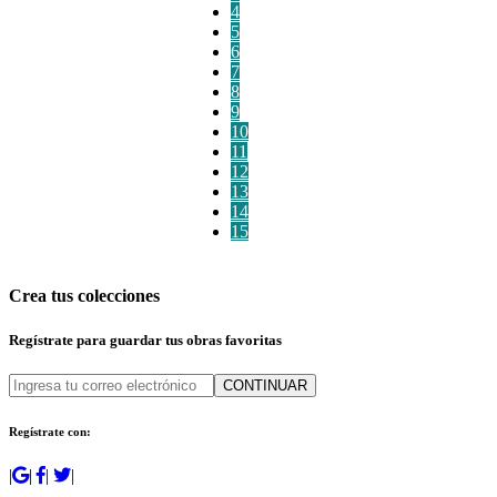
4
5
6
7
8
9
10
11
12
13
14
15
Crea tus colecciones
Regístrate para guardar tus obras favoritas
CONTINUAR
Regístrate con:
|
|
|
|