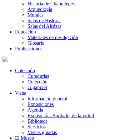
Historia de Chapultepec
Arqueología
Murales
Salas de Historia
Salas del Alcázar
Educación
Materiales de divulgación
Glosario
Publicaciones
Colección
Curadurías
Colección
Gigapixel
Visita
Información general
Exposiciones
Agenda
Exposición: Bordado, de la virtud
Biblioteca
Servicios
Visitas guiadas
El Museo