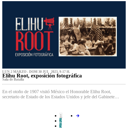
LUN 2 MARZO - DOM 30 JUL 2023, 9-17 H.
Elihu Root, exposición fotográfica
Sala de Batalla
En el otoño de 1907 visitó México el Honorable Elihu Root,
secretario de Estado de los Estados Unidos y jefe del Gabinete…
1
2
3