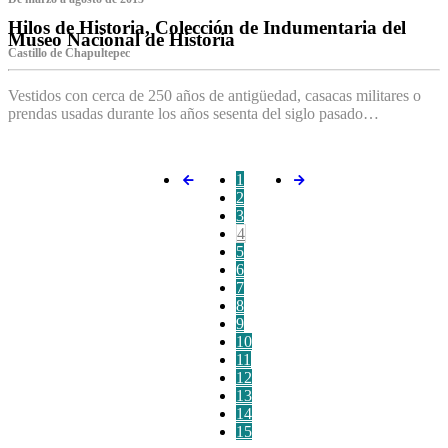
Hilos de Historia, Colección de Indumentaria del
Museo Nacional de Historia
Castillo de Chapultepec
Vestidos con cerca de 250 años de antigüedad, casacas militares o
prendas usadas durante los años sesenta del siglo pasado…
1
2
3
4
5
6
7
8
9
10
11
12
13
14
15