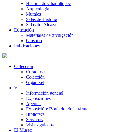
Historia de Chapultepec
Arqueología
Murales
Salas de Historia
Salas del Alcázar
Educación
Materiales de divulgación
Glosario
Publicaciones
Colección
Curadurías
Colección
Gigapixel
Visita
Información general
Exposiciones
Agenda
Exposición: Bordado, de la virtud
Biblioteca
Servicios
Visitas guiadas
El Museo