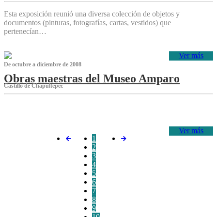
Esta exposición reunió una diversa colección de objetos y
documentos (pinturas, fotografías, cartas, vestidos) que
pertenecían…
Ver más
De octubre a diciembre de 2008
Obras maestras del Museo Amparo
Castillo de Chapultepec
‌
Ver más
1
2
3
4
5
6
7
8
9
10